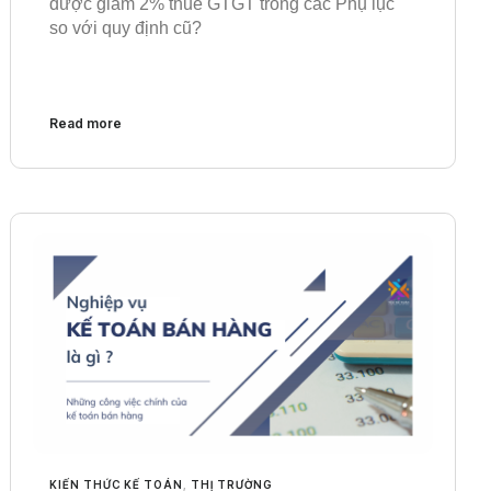
được giảm 2% thuế GTGT trong các Phụ lục
so với quy định cũ?
Read more
KIẾN THỨC KẾ TOÁN
,
THỊ TRƯỜNG