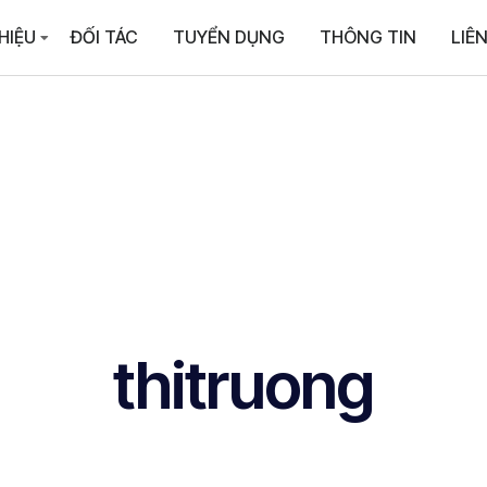
HIỆU
ĐỐI TÁC
TUYỂN DỤNG
THÔNG TIN
LIÊN
thitruong